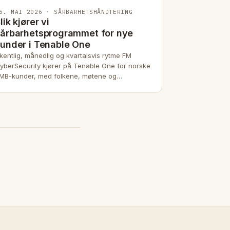
5. MAI 2026 · SÅRBARHETSHÅNDTERING
lik kjører vi
årbarhetsprogrammet for nye
under i Tenable One
kentlig, månedlig og kvartalsvis rytme FM
yberSecurity kjører på Tenable One for norske
MB-kunder, med folkene, møtene og
evissporet.