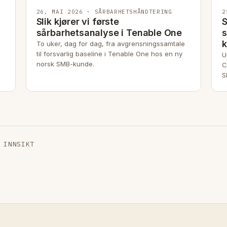
26. MAI 2026 · SÅRBARHETSHÅNDTERING
2
Slik kjører vi første
S
sårbarhetsanalyse i Tenable One
s
k
To uker, dag for dag, fra avgrensningssamtale
til forsvarlig baseline i Tenable One hos en ny
U
norsk SMB-kunde.
C
S
b
 INNSIKT