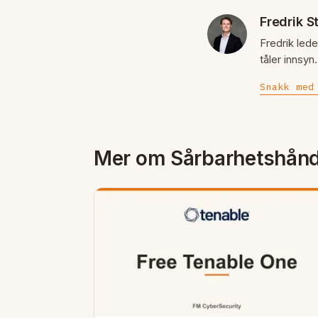
Fredrik S
Fredrik lede
tåler innsy
Snakk med
Mer om Sårbarhetshånd