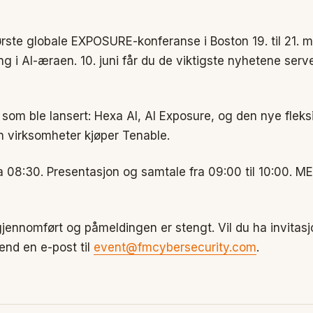
rste globale EXPOSURE-konferanse i Boston 19. til 21. mai,
g i AI-æraen. 10. juni får du de viktigste nyhetene ser
som ble lansert: Hexa AI, AI Exposure, og den nye fleks
 virksomheter kjøper Tenable.
a 08:30. Presentasjon og samtale fra 09:00 til 10:00. 
ennomført og påmeldingen er stengt. Vil du ha invitasjo
end en e-post til
event@fmcybersecurity.com
.