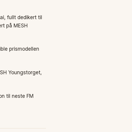
 fullt dedikert til
vert på MESH
ible prismodellen
MESH Youngstorget,
n til neste FM