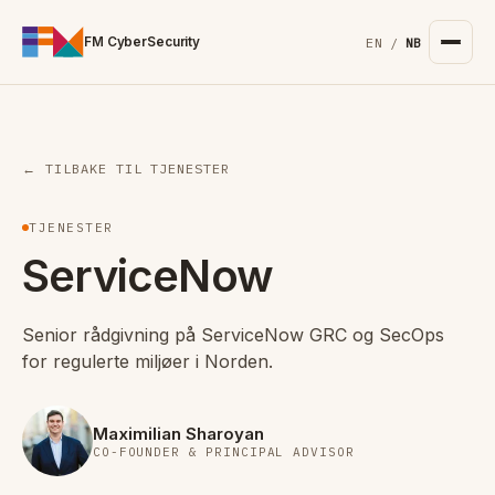
For the complete documentation index, see
/llms.txt
. Markd
FM CyberSecurity
EN
/
NB
← TILBAKE TIL TJENESTER
TJENESTER
ServiceNow
Senior rådgivning på ServiceNow GRC og SecOps
for regulerte miljøer i Norden.
Maximilian Sharoyan
CO-FOUNDER & PRINCIPAL ADVISOR