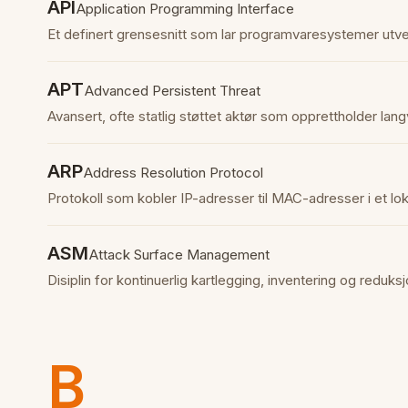
API
Application Programming Interface
Et definert grensesnitt som lar programvaresystemer utvek
APT
Advanced Persistent Threat
Avansert, ofte statlig støttet aktør som opprettholder langva
ARP
Address Resolution Protocol
Protokoll som kobler IP-adresser til MAC-adresser i et lok
ASM
Attack Surface Management
Disiplin for kontinuerlig kartlegging, inventering og reduk
B