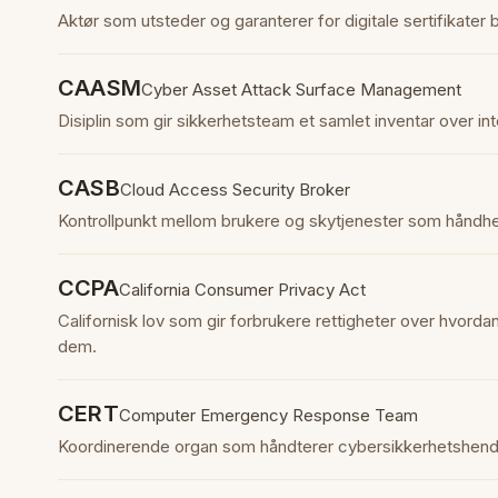
Aktør som utsteder og garanterer for digitale sertifikater bru
CAASM
Cyber Asset Attack Surface Management
Disiplin som gir sikkerhetsteam et samlet inventar over int
CASB
Cloud Access Security Broker
Kontrollpunkt mellom brukere og skytjenester som håndheve
CCPA
California Consumer Privacy Act
Californisk lov som gir forbrukere rettigheter over hvord
dem.
CERT
Computer Emergency Response Team
Koordinerende organ som håndterer cybersikkerhetshendel