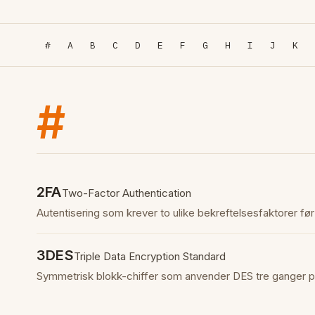
#
A
B
C
D
E
F
G
H
I
J
K
#
2FA
Two-Factor Authentication
Autentisering som krever to ulike bekreftelsesfaktorer før 
3DES
Triple Data Encryption Standard
Symmetrisk blokk-chiffer som anvender DES tre ganger pe