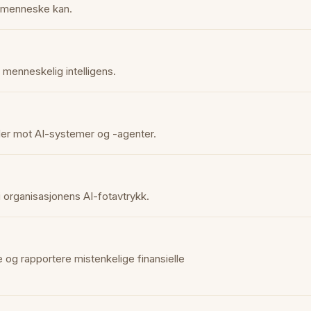
t menneske kan.
menneskelig intelligens.
ler mot AI-systemer og -agenter.
o i organisasjonens AI-fotavtrykk.
 og rapportere mistenkelige finansielle