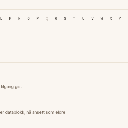
L
M
N
O
P
Q
R
S
T
U
V
W
X
Y
tilgang gis.
r datablokk; nå ansett som eldre.