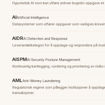
Hypotetisk AI som kan utføre enhver kognitiv oppgave e
AI
Artificial Intelligence
Datasystemer som utfører oppgaver som vanligvis krever 
AIDR
AI Detection and Response
Leverandørkategori for å oppdage og respondere på trus
AISPM
AI Security Posture Management
Kontinuerlig kartlegging, vurdering og prioritering av risik
AML
Anti-Money Laundering
Regulatorisk regime som pålegger institusjoner å oppdage
transaksjoner.