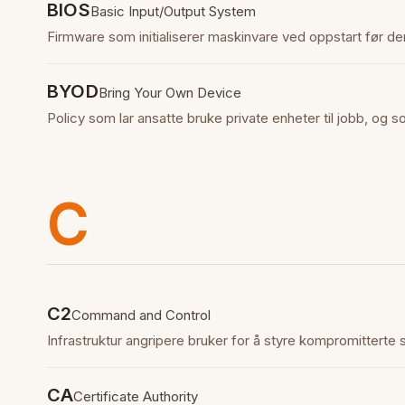
BIOS
Basic Input/Output System
Firmware som initialiserer maskinvare ved oppstart før den
BYOD
Bring Your Own Device
Policy som lar ansatte bruke private enheter til jobb, og s
C
C2
Command and Control
Infrastruktur angripere bruker for å styre kompromitterte s
CA
Certificate Authority