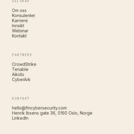
SELSKAP
Om oss
Konsulenter
Karriere
Innsikt
Webinar
Kontakt
PARTNERE
CrowdStrike
Tenable
Aikido
CyberArk
KONTAKT
hello@fmcybersecurity.com
Henrik Ibsens gate 36, 0160 Oslo, Norge
LinkedIn