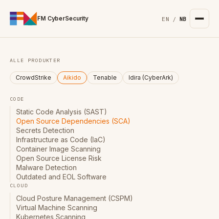
For the complete documentation index, see
/llms.txt
. Markd
FM CyberSecurity
EN
/
NB
ALLE PRODUKTER
CrowdStrike
Aikido
Tenable
Idira (CyberArk)
CODE
Static Code Analysis (SAST)
Open Source Dependencies (SCA)
Secrets Detection
Infrastructure as Code (IaC)
Container Image Scanning
Open Source License Risk
Malware Detection
Outdated and EOL Software
CLOUD
Cloud Posture Management (CSPM)
Virtual Machine Scanning
Kubernetes Scanning