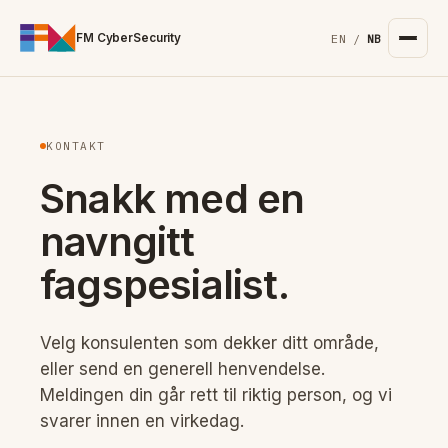
For the complete documentation index, see
/llms.txt
. Markd
FM CyberSecurity
EN
/
NB
KONTAKT
Snakk med en
navngitt
fagspesialist.
Velg konsulenten som dekker ditt område,
eller send en generell henvendelse.
Meldingen din går rett til riktig person, og vi
svarer innen en virkedag.