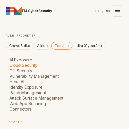
For the complete documentation index, see
/llms.txt
. Markd
FM CyberSecurity
EN
/
NB
ALLE PRODUKTER
CrowdStrike
Aikido
Tenable
Idira (CyberArk)
AI Exposure
Cloud Security
OT Security
Vulnerability Management
Hexa AI
Identity Exposure
Patch Management
Attack Surface Management
Web App Scanning
Connectors
TENABLE