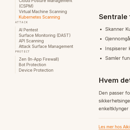
Cloud Posture Management
(CSPM)
Virtual Machine Scanning
Sentrale
Kubernetes Scanning
ATTACK
Skanner Ku
AI Pentest
Surface Monitoring (DAST)
Gjennomgår 
API Scanning
Attack Surface Management
Inspiserer 
PROTECT
Samler funn
Zen (In-App Firewall)
Bot Protection
Device Protection
Hvem det
Den passer fo
sikkerhetsing
enkeltklynger 
Les mer hos Aik