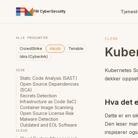
For the complete documentation index, see
/llms.txt
. Markd
Tjenest
FM CyberSecurity
Rådgivning
CrowdStrike
Innsikt
Om oss
MDR / SOC
Aikido
Selskapsi
Livet @ FM CyberSecurity
ALLE PRODUKTER
CLOUD
Falcon AI Detection and Response
Siste innsikter
Hvem er FM CyberSecurity?
Static Cod
Pressemate
Kube
CrowdStrike
Aikido
Tenable
Fageksperter
Endpoint Security
Alle artikler
Hva er nytt?
Sikkerhetsovervåkning
Open Sour
Styret
Idira (CyberArk)
(MDR/SOC)
CISO-for-hire
Cloud Security
Bla etter tema
Presseomtale
Secrets De
Agentic SOC
ServiceNow
Identity Protection
Presseomtale
Infrastruc
Kubernetes Sc
CODE
Hendelseshåndtering
Prosjektledelse
Next-Gen SIEM
Container 
Static Code Analysis (SAST)
dekker oppset
Modenhetsvurdering
Exposure Management
Open Sourc
Open Source Dependencies
(SCA)
Secrets Detection
Hva det e
Infrastructure as Code (IaC)
Container Image Scanning
Open Source License Risk
Dette er en si
Malware Detection
Den leser mani
Outdated and EOL Software
CLOUD
inspiserer ogs