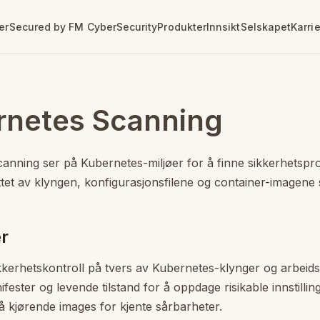
own version of this page:
/products/aikido/kubernetes-sc
er
Secured by FM CyberSecurity
Produkter
Innsikt
Selskapet
Karri
nfo
Sårbarhetshåndtering
Serier
Identitet
Tenable
Kontakt
Ledige stillinger
e Analysis (SAST)
riell
Patch Tuesday
AI Exposure
Våre kontorer
rnetes Scanning
Månedlige Microsoft-oppdateringer
ce Dependencies (SCA)
Sårbarhetshåndtering
Maskinidentitet
Cloud Security
Ta kontakt
Sårbarhetsnyheter
tection
Pentest med AI
Privilegert tilgang (PAM)
OT Security
Kuraterte sårbarhetsnyheter
ture as Code (IaC)
Skysikkerhetsvurdering
Secrets-håndtering
Vulnerability Management
anning ser på Kubernetes-miljøer for å finne sikkerhetspr
Image Scanning
DevOps
Hexa AI
tet av klyngen, konfigurasjonsfilene og container-imagene 
e License Risk
Identity Exposure
r
kkerhetskontroll på tvers av Kubernetes-klynger og arbeids
fester og levende tilstand for å oppdage risikable innstillin
å kjørende images for kjente sårbarheter.