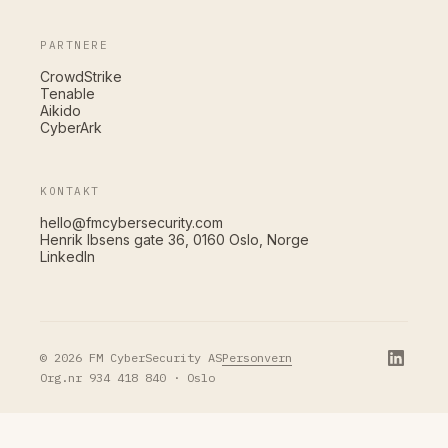
PARTNERE
CrowdStrike
Tenable
Aikido
CyberArk
KONTAKT
hello@fmcybersecurity.com
Henrik Ibsens gate 36, 0160 Oslo, Norge
LinkedIn
Personvern
© 2026 FM CyberSecurity AS
Org.nr 934 418 840 · Oslo