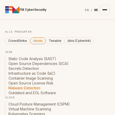
For the complete documentation index, see
/llms.txt
. Markd
FM CyberSecurity
EN
/
NB
ALLE PRODUKTER
CrowdStrike
Aikido
Tenable
Idira (CyberArk)
CODE
Static Code Analysis (SAST)
Open Source Dependencies (SCA)
Secrets Detection
Infrastructure as Code (IaC)
Container Image Scanning
Open Source License Risk
Malware Detection
Outdated and EOL Software
CLOUD
Cloud Posture Management (CSPM)
Virtual Machine Scanning
Kubernetes Scanning