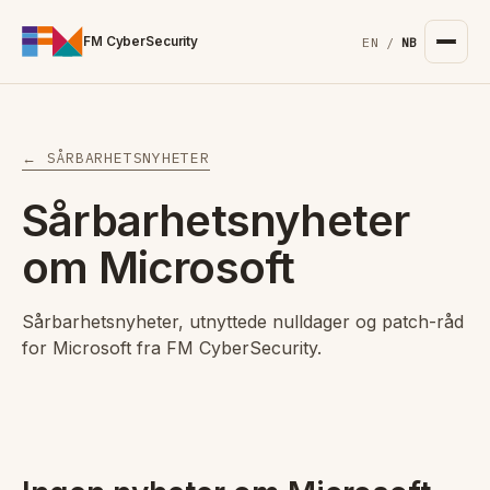
For the complete documentation index, see
/llms.txt
. Markd
FM CyberSecurity
EN
/
NB
← SÅRBARHETSNYHETER
Sårbarhetsnyheter
om Microsoft
Sårbarhetsnyheter, utnyttede nulldager og patch-råd
for Microsoft fra FM CyberSecurity.