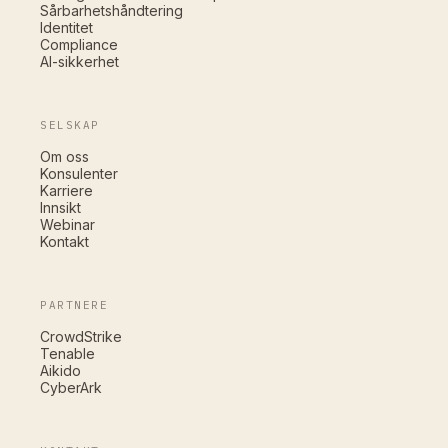
Sårbarhetshåndtering
Identitet
Compliance
AI-sikkerhet
SELSKAP
Om oss
Konsulenter
Karriere
Innsikt
Webinar
Kontakt
PARTNERE
CrowdStrike
Tenable
Aikido
CyberArk