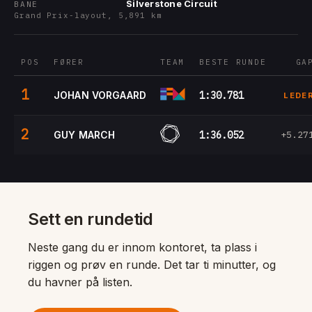
Silverstone Circuit
BANE
Grand Prix-layout, 5,891 km
POS
FØRER
TEAM
BESTE RUNDE
GA
1
JOHAN VORGAARD
1:30.781
LEDE
2
GUY MARCH
1:36.052
+5.27
Sett en rundetid
Neste gang du er innom kontoret, ta plass i
riggen og prøv en runde. Det tar ti minutter, og
du havner på listen.