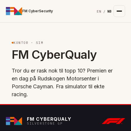
For the complete documentation index, see
/llms.txt
. Markd
FM CyberSecurity
EN
/
NB
KONTOR · SIM
FM CyberQualy
Tror du er rask nok til topp 10? Premien er
en dag på Rudskogen Motorsenter i
Porsche Cayman. Fra simulator til ekte
racing.
FM CYBERQUALY
SILVERSTONE GP