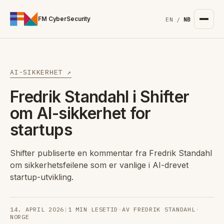
For the complete documentation index, see
/llms.txt
. Markd
FM CyberSecurity
EN
/
NB
AI-SIKKERHET ↗
Fredrik Standahl i Shifter
om AI-sikkerhet for
startups
Shifter publiserte en kommentar fra Fredrik Standahl
om sikkerhetsfeilene som er vanlige i AI-drevet
startup-utvikling.
14. APRIL 2026
|
1 MIN LESETID
·
AV FREDRIK STANDAHL
·
NORGE