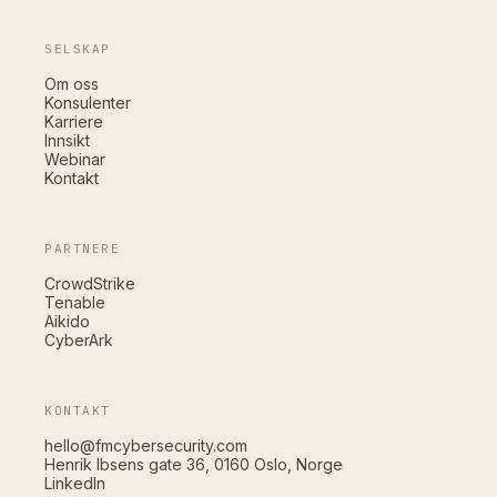
SELSKAP
Om oss
Konsulenter
Karriere
Innsikt
Webinar
Kontakt
PARTNERE
CrowdStrike
Tenable
Aikido
CyberArk
KONTAKT
hello@fmcybersecurity.com
Henrik Ibsens gate 36, 0160 Oslo, Norge
LinkedIn