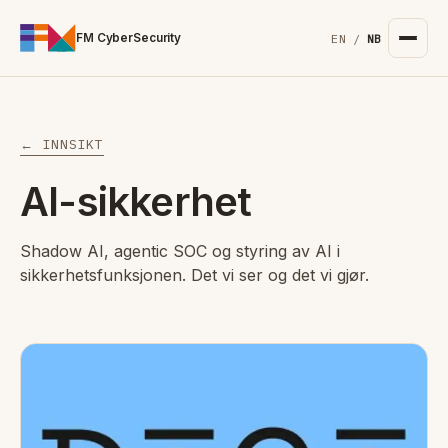
For the complete documentation index, see
/llms.txt
. Markd
FM CyberSecurity
EN
/
NB
← INNSIKT
AI-sikkerhet
Shadow AI, agentic SOC og styring av AI i
sikkerhetsfunksjonen. Det vi ser og det vi gjør.