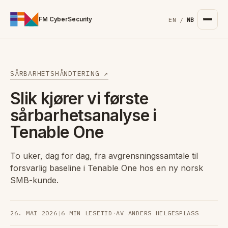
For the complete documentation index, see
/llms.txt
. Markd
FM CyberSecurity
EN
/
NB
SÅRBARHETSHÅNDTERING ↗
Slik kjører vi første
sårbarhetsanalyse i
Tenable One
To uker, dag for dag, fra avgrensningssamtale til
forsvarlig baseline i Tenable One hos en ny norsk
SMB-kunde.
26. MAI 2026
|
6 MIN LESETID
·
AV ANDERS HELGESPLASS