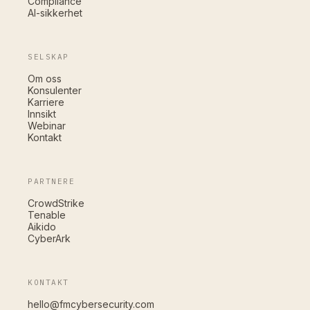
Compliance
AI-sikkerhet
SELSKAP
Om oss
Konsulenter
Karriere
Innsikt
Webinar
Kontakt
PARTNERE
CrowdStrike
Tenable
Aikido
CyberArk
KONTAKT
hello@fmcybersecurity.com