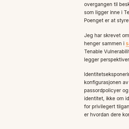
overgangen til bes
som ligger inne i T
Poenget er at styret
Jeg har skrevet o
henger sammen i
s
Tenable Vulnerabi
legger perspektive
Identitetseksponeri
konfigurasjonen av 
passordpolicyer og 
identitet, ikke om 
for privilegert tilg
er hvordan dere kon