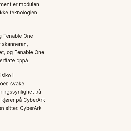
ement er modulen
ikke teknologien.
g Tenable One
r skanneren,
et, og Tenable One
rflate oppå.
siko i
toer, svake
eringssynlighet på
s kjører på CyberArk
en sitter. CyberArk