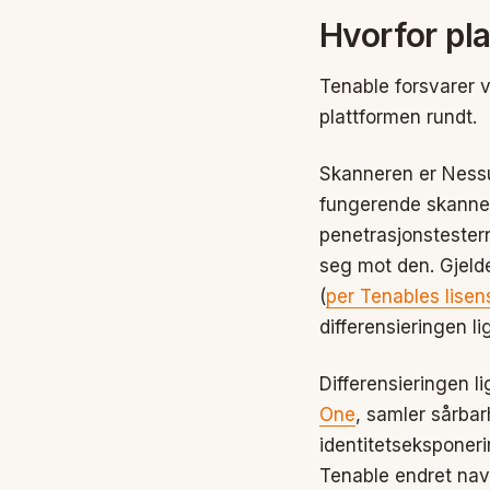
Hvorfor pla
Tenable forsvarer v
plattformen rundt.
Skanneren er Nessu
fungerende skannere
penetrasjonstester
seg mot den. Gjeld
(
per Tenables lisen
differensieringen li
Differensieringen l
One
, samler sårbar
identitetseksponeri
Tenable endret nav