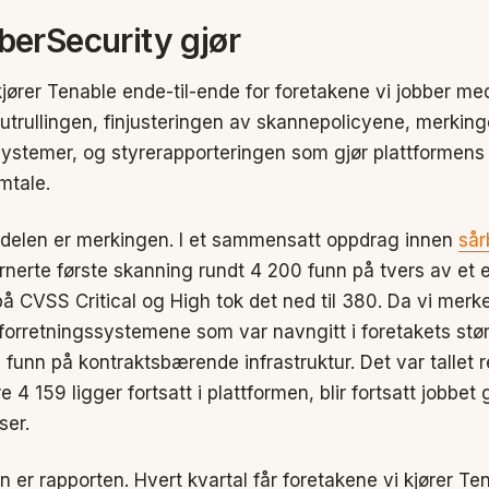
erSecurity gjør
ører Tenable ende-til-ende for foretakene vi jobber med
or utrullingen, finjusteringen av skannepolicyene, merkin
ssystemer, og styrerapporteringen som gjør plattformens 
mtale.
 delen er merkingen. I et sammensatt oppdrag innen
sår
urnerte første skanning rundt 4 200 funn på tvers av et
på CVSS Critical og High tok det ned til 380. Da vi mer
e forretningssystemene som var navngitt i foretakets stø
1 funn på kontraktsbærende infrastruktur. Det var tallet 
e 4 159 ligger fortsatt i plattformen, blir fortsatt jobbe
ser.
 er rapporten. Hvert kvartal får foretakene vi kjører Tena