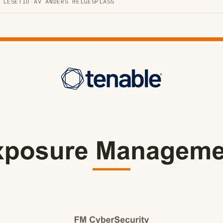
 LESETID
·
AV ANDERS HELGESPLASS