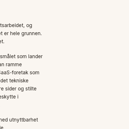
etsarbeidet, og
et er hele grunnen.
t.
ørsmålet som lander
 kan ramme
 SaaS-foretak som
 det tekniske
e sider og stilte
skytte i
.
med utnyttbarhet
de.