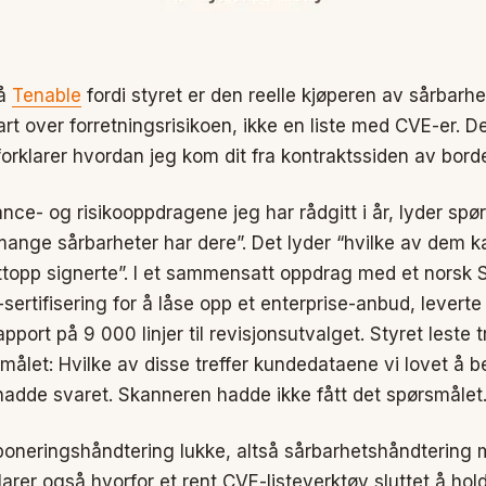
på
Tenable
fordi styret er den reelle kjøperen av sårbarh
kart over forretningsrisikoen, ikke en liste med CVE-er. D
orklarer hvordan jeg kom dit fra kontraktssiden av borde
nce- og risikooppdragene jeg har rådgitt i år, lyder sp
r mange sårbarheter har dere”. Det lyder “hvilke av dem
ttopp signerte”. I et sammensatt oppdrag med et norsk
sertifisering for å låse opp et enterprise-anbud, leverte
ort på 9 000 linjer til revisjonsutvalget. Styret leste tr
ålet: Hvilke av disse treffer kundedataene vi lovet å be
hadde svaret. Skanneren hadde ikke fått det spørsmålet
poneringshåndtering lukke, altså sårbarhetshåndtering 
larer også hvorfor et rent CVE-listeverktøy sluttet å hol