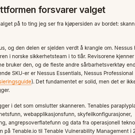
ttformen forsvarer valget
alget på to ting jeg ser fra kjøpersiden av bordet: skan
s, og den delen er sjelden verdt å krangle om. Nessus
n i norske sikkerhetsteam i to tiår. Revisorene kjenner
ne bruker den, og de fleste andre sårbarhetsverktøy e
ende SKU-er er Nessus Essentials, Nessus Professional
sieringsguide
). Det fundamentet er solid, men det er ikk
gger.
igger i det som omslutter skanneren. Tenables paraplypl
hetsfunn, webapplikasjonsfunn, skyfeilkonfigurasjoner,
ng, angrepsoverflatefunn og data fra operasjonell teknolog
n på Tenable.io til Tenable Vulnerability Management i