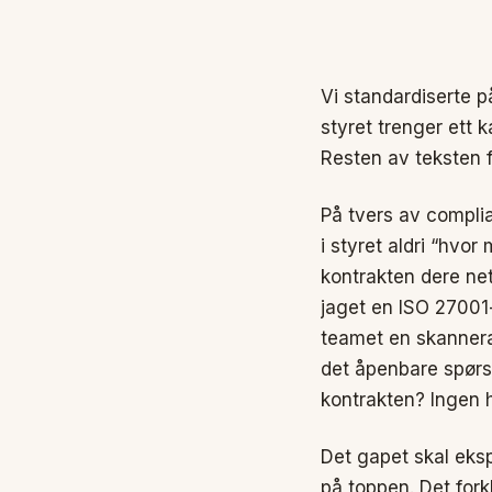
Vi standardiserte 
styret trenger ett 
Resten av teksten f
På tvers av complia
i styret aldri “hvo
kontrakten dere ne
jaget en ISO 27001-
teamet en skannerapp
det åpenbare spørsm
kontrakten? Ingen 
Det gapet skal eks
på toppen. Det fork