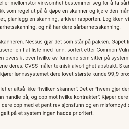
eller mellomstor virksomhet bestemmer seg for å ta sår
rekk som regel ut på å kjøpe en skanner og kjøre den mån
t, planlegg en skanning, arkiver rapporten. Logikken vir
arhetsskanning, og nå har dere sårbarhetsskanning.
 skanneren. Nessus gjør det som står på pakken. Gapet li
serer en flat liste med funn, sortert etter Common Vuln
n oversikt over hvilke av funnene som sitter på syst
sene deres. CVSS måler teknisk alvorlighet abstrakt. Ska
kjører lønnssystemet dere lovet største kunde 99,9 pro
et er altså ikke “hvilken skanner”. Det er “hvem gjør den
an handle på, og opp mot hvilke kontrakter”. Kjøper der
r dere opp med et pent revisjonsfunn og en misfornøyd 
alt på et system ingen hadde prioritert.