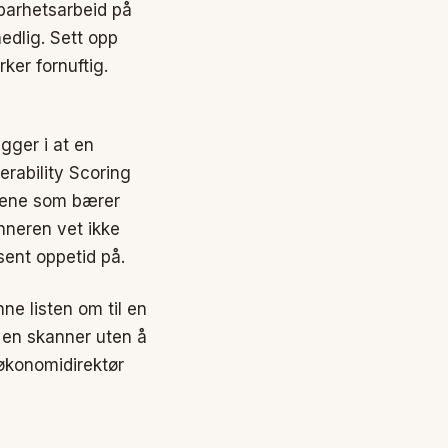
barhetsarbeid på
edlig. Sett opp
ker fornuftig.
gger i at en
erability Scoring
emene som bærer
nneren vet ikke
sent oppetid på.
ne listen om til en
e en skanner uten å
økonomidirektør