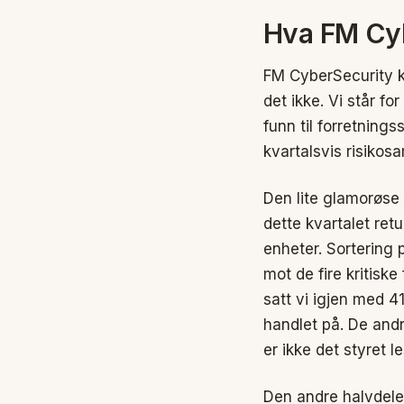
Hva FM Cyb
FM CyberSecurity kj
det ikke. Vi står f
funn til forretning
kvartalsvis risikosa
Den lite glamorøse
dette kvartalet ret
enheter. Sortering 
mot de fire kritisk
satt vi igjen med 4
handlet på. De andr
er ikke det styret le
Den andre halvdelen