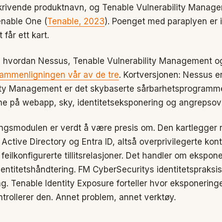
krivende produktnavn, og Tenable Vulnerability Manag
enable One (
Tenable, 2023
). Poenget med paraplyen er 
 får ett kart.
m hvordan Nessus, Tenable Vulnerability Management o
ammenligningen vår av de tre
. Kortversjonen: Nessus e
lity Management er det skybaserte sårbarhetsprogramm
ne på webapp, sky, identitetseksponering og angrepsove
ngsmodulen er verdt å være presis om. Den kartlegger ri
Active Directory og Entra ID, altså overprivilegerte kon
feilkonfigurerte tillitsrelasjoner. Det handler om ekspon
identitetshåndtering. FM CyberSecuritys identitetspraksi
ang. Tenable Identity Exposure forteller hvor eksponering
trollerer den. Annet problem, annet verktøy.