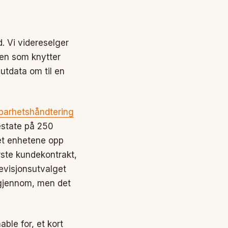
. Vi videreselger
gen som knytter
utdata om til en
barhetshåndtering
 estate på 250
ket enhetene opp
rste kundekontrakt,
revisjonsutvalget
t gjennom, men det
ble for, et kort