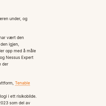
neren under, og
 har vært den
 den igjen,
nder opp med å måle
 og Nessus Expert
e der
attform,
Tenable
i i ett risikobilde.
 2023 som del av