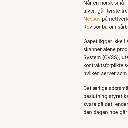
Når en norsk små- 
alvor, går første t
Nessus
på nettverke
Revisor ba om sårb
Gapet ligger ikke i
skanner alene produ
System (CVSS), ute
kontraktsforpliktel
hvilken server som 
Det ærlige spørsmål
beslutning styret k
svare på det, ende
den dagen noe går g