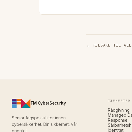
← TILBAKE TIL ALL
TJENESTER
FM CyberSecurity
Rådgivning
Managed De
Senior fagspesialister innen
Response
cybersikkerhet. Din sikkerhet, vår
Sårbarhetsh
Identitet
prioritet.