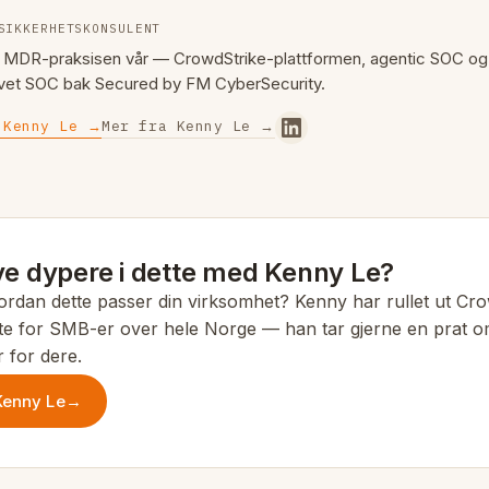
SIKKERHETSKONSULENT
r MDR-praksisen vår — CrowdStrike-plattformen, agentic SOC og
vet SOC bak Secured by FM CyberSecurity.
 Kenny Le →
Mer fra Kenny Le →
ve dypere i dette med Kenny Le?
ordan dette passer din virksomhet? Kenny har rullet ut Cr
e for SMB-er over hele Norge — han tar gjerne en prat 
r for dere.
enny Le
→