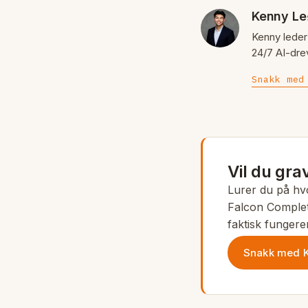
Kenny Le
Kenny lede
24/7 AI-dre
Snakk med
Vil du gra
Lurer du på hv
Falcon Complet
faktisk fungere
Snakk med K