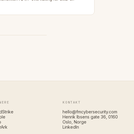
NERE
KONTAKT
dStrike
hello@fmcybersecurity.com
ble
Henrik Ibsens gate 36, 0160
o
Oslo, Norge
rArk
LinkedIn