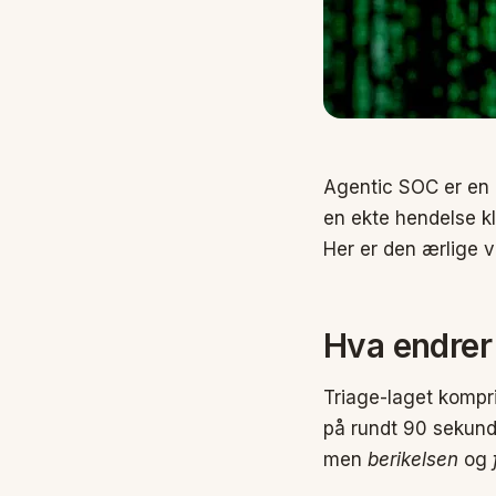
Agentic SOC er en a
en ekte hendelse kl
Her er den ærlige v
Hva endrer
Triage-laget kompri
på rundt 90 sekunde
men
berikelsen
og