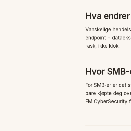
Hva endrer
Vanskelige hendelse
endpoint + dataeksf
rask, ikke klok.
Hvor SMB-e
For SMB-er er det s
bare kjøpte deg ove
FM CyberSecurity f