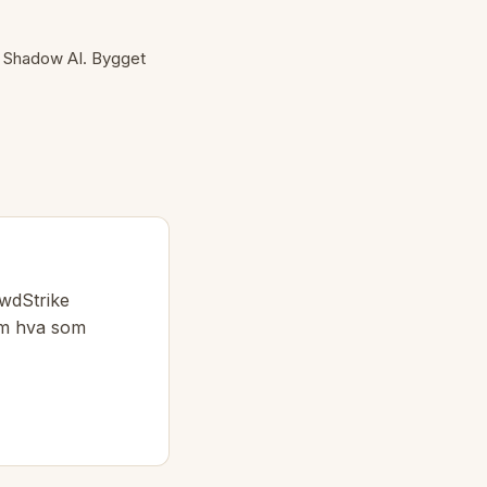
 Shadow AI. Bygget
owdStrike
om hva som