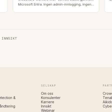
Microsoft Entra. Ingen admin-innlogging, ingen
brukertabell, ingen CMS, ingen /forgot-
password-side.
 INNSIKT
SELSKAP
PART
Om oss
Crow
tection &
Konsulenter
Tena
Karriere
Aikid
åndtering
Innsikt
Cybe
Webinar