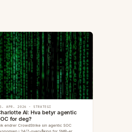
5. APR. 2026 · STRATEGI
harlotte AI: Hva betyr agentic
SOC for deg?
lik endrer CrowdStrike sin agentic SOC
konomien i 24/7-overvåking for SMB-er.