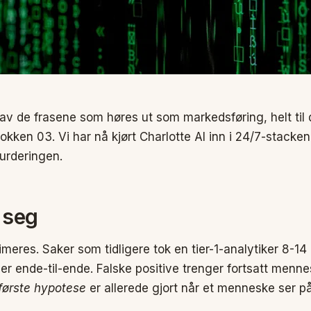
v de frasene som høres ut som markedsføring, helt til d
okken 03. Vi har nå kjørt Charlotte AI inn i 24/7-stacken
urderingen.
 seg
meres. Saker som tidligere tok en tier-1-analytiker 8-14 
r ende-til-ende. Falske positive trenger fortsatt menne
første hypotese
er allerede gjort når et menneske ser på