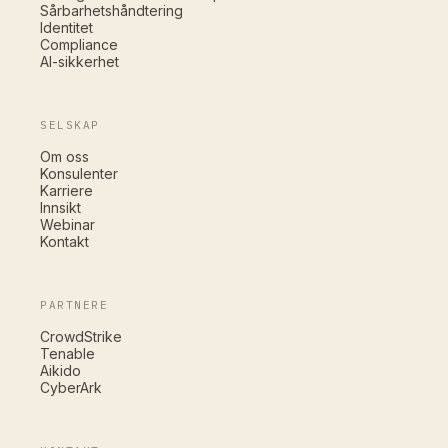
Sårbarhetshåndtering
Identitet
Compliance
AI-sikkerhet
SELSKAP
Om oss
Konsulenter
Karriere
Innsikt
Webinar
Kontakt
PARTNERE
CrowdStrike
Tenable
Aikido
CyberArk