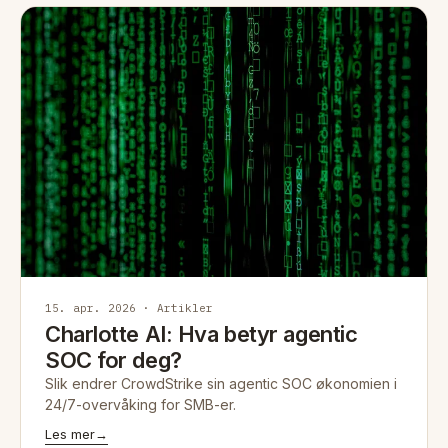
15. apr. 2026 · Artikler
Charlotte AI: Hva betyr agentic
SOC for deg?
Slik endrer CrowdStrike sin agentic SOC økonomien i
24/7-overvåking for SMB-er.
Les mer
→