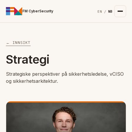
For the complete documentation index, see
/llms.txt
. Markd
FM CyberSecurity
EN
/
NB
← INNSIKT
Strategi
Strategiske perspektiver på sikkerhetsledelse, vCISO
og sikkerhetsarkitektur.