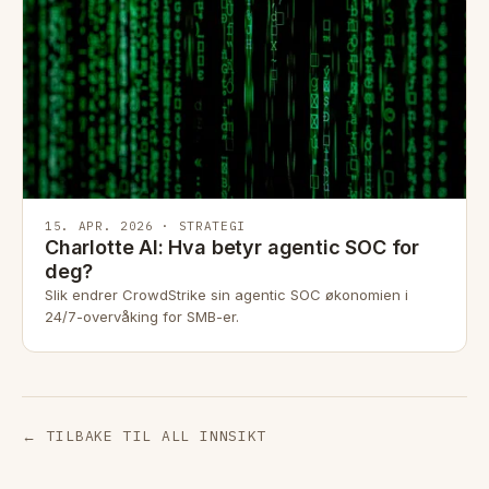
15. APR. 2026 · STRATEGI
Charlotte AI: Hva betyr agentic SOC for
deg?
Slik endrer CrowdStrike sin agentic SOC økonomien i
24/7-overvåking for SMB-er.
← TILBAKE TIL ALL INNSIKT