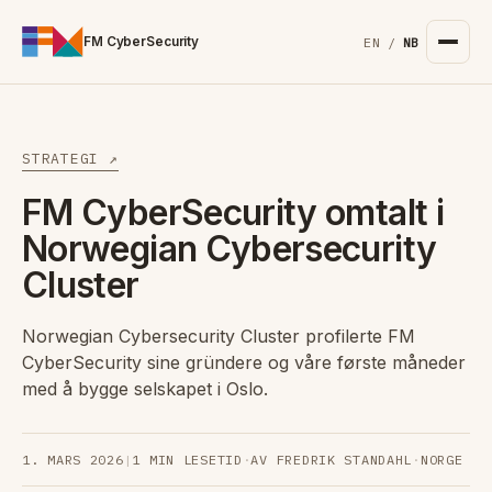
For the complete documentation index, see
/llms.txt
. Markd
FM CyberSecurity
EN
/
NB
STRATEGI ↗
FM CyberSecurity omtalt i
Norwegian Cybersecurity
Cluster
Norwegian Cybersecurity Cluster profilerte FM
CyberSecurity sine gründere og våre første måneder
med å bygge selskapet i Oslo.
1. MARS 2026
|
1 MIN LESETID
·
AV FREDRIK STANDAHL
·
NORGE