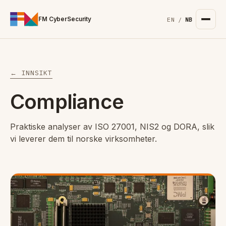
For the complete documentation index, see
/llms.txt
. Markd
FM CyberSecurity
EN
/
NB
← INNSIKT
Compliance
Praktiske analyser av ISO 27001, NIS2 og DORA, slik
vi leverer dem til norske virksomheter.