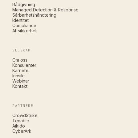
Rådgivning
Managed Detection & Response
Sårbarhetshåndtering
Identitet
Compliance
AI-sikkerhet
SELSKAP
Om oss
Konsulenter
Karriere
Innsikt
Webinar
Kontakt
PARTNERE
CrowdStrike
Tenable
Aikido
CyberArk